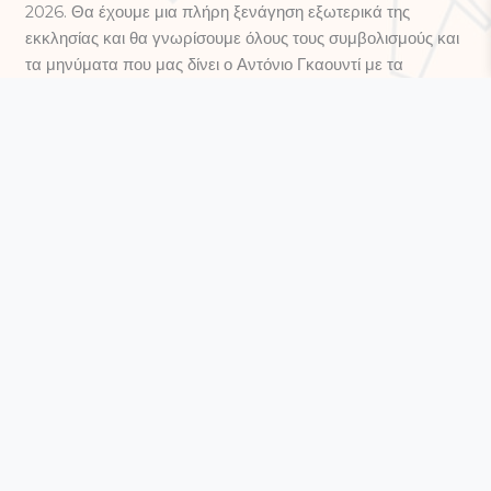
2026. Θα έχουμε μια πλήρη ξενάγηση εξωτερικά της
εκκλησίας και θα γνωρίσουμε όλους τους συμβολισμούς και
τα μηνύματα που μας δίνει ο Αντόνιο Γκαουντί με τα
εκατοντάδες αγάλματα και γλυπτά. . Το αριστούργημα αυτό
αποτελεί
Μνημείο Παγκόσμιας Κληρονομιάς της
UNESCO
, ενώ το Νοέμβριο του 2010 εγκαινιάστηκε και
καθαγιάστηκε από τον Πάπα Βενέδικτο ΙΣΤ΄, ώστε να
μπορεί πλέον να τελεστεί εκεί η Θεία Λειτουργία. Στη
συνέχεια θα περάσουμε από τα διάσημα δημιουργήματα του
Αντόνιο Γκαουντί την
Casa Mila
,
(Pedrera) και Casa
Batllo
, που αποτελεί το έργο στο οποίο ο δημιουργός
επέδειξε την απόλυτη δημιουργική του ελευθερία. Είναι
εμπνευσμένο από τη Μεσόγειο Θάλασσα.
Αφού περάσουμε από την πλατεία Καταλονίας θα πάμε
στην
λεωφόρο του Χριστόφορου Κολόμβου
. Εκεί θα
κατέβουμε από το λεωφορείο για να περπατήσουμε
στην
παλιά πόλη
και τη
Γοτθική συνοικία
. Θα περάσουμε
από τον διάσημο
πεζόδρομο Ράμπλας
και την
πλατεία