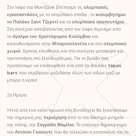
Στο λόφο του Μοντζουίκ βλέπουμε τις
ολυμπιακές
εγκαταστάσεις
με το ολυμπιακό στάδιο , το
κολυμβητήριο
το Παλάου Σαντ Τζορντί
και το
ολυμπιακό σκοπευτήριο
.
Στη συνέχεια κατεβαίνοντας από τον λόφο περνάμε από
το
άγαλμα του Χριστόφορου Κολόμβου
και
κατευθυνόμαστε στην
Μπαρτσελονέτα
και στο
ολυμπιακό
χωριό
. Χρόνος ελεύθερος και στη συνέχεια μεταφορά και
τακτοποίηση στο ξενοδοχείο μας. Για το βράδυ σας
προτείνουμε να επισκεφθείτε ένα από τα δεκάδες
tapas
bars
που σερβίρουν μεζεδάκια όλων των ειδών μαζί με
μπύρα ή κρασί.
2η Ημέρα:
Mετά από ένα καλό πρωινό στο ξενοδοχείο θα ξεκινήσουμε
την σημερινή μας
περιήγηση
από το πιο διάσημο μνημείο
της πόλης, την
Σαγράδα Φαμίλια
. Το υπέροχο δημιούργημα
του
Αντόνιο Γκαουντί
, που θα τελειώσει η κατασκευή του το