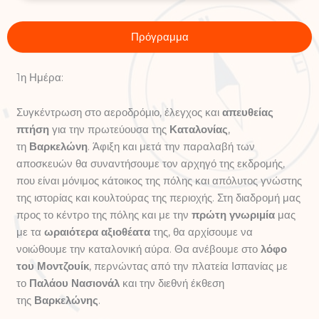
Πρόγραμμα
1η Ημέρα:
Συγκέντρωση στο αεροδρόμιο, έλεγχος και
απευθείας
πτήση
για την πρωτεύουσα της
Καταλονίας
,
τη
Βαρκελώνη
. Άφιξη και μετά την παραλαβή των
αποσκευών θα συναντήσουμε τον αρχηγό της εκδρομής,
που είναι μόνιμος κάτοικος της πόλης και απόλυτος γνώστης
της ιστορίας και κουλτούρας της περιοχής. Στη διαδρομή μας
προς το κέντρο της πόλης και με την
πρώτη γνωριμία
μας
με τα
ωραιότερα αξιοθέατα
της, θα αρχίσουμε να
νοιώθουμε την καταλονική αύρα. Θα ανέβουμε στο
λόφο
του Μοντζουίκ
, περνώντας από την πλατεία Ισπανίας με
το
Παλάου Νασιονάλ
και την διεθνή έκθεση
της
Βαρκελώνης
.