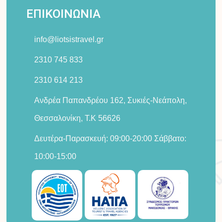
e
t
w
t
ΕΠΙΚΟΙΝΩΝΙΑ
b
a
i
o
o
g
t
k
info@liotsistravel.gr
o
r
t
k
a
e
2310 745 833
-
m
r
2310 614 213
f
Ανδρέα Παπανδρέου 162, Συκιές-Νεάπολη,
Θεσσαλονίκη, Τ.Κ 56626
Δευτέρα-Παρασκευή: 09:00-20:00 Σάββατο:
10:00-15:00