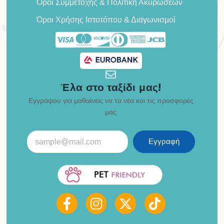
Όροι Συμμετοχής & Πολιτική Ακυρώσεων
Όροι Χρήσης Ιστοτόπου & Διαγωνισμοί
Έλα στο ταξίδι μας!
Εγγράψου για μαθαίνεις να τα νέα και τις προσφορές
μας
Εγγραφή
F
I
X
T
a
n
-
i
c
s
t
k