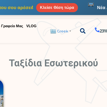
υ σου αρέσει!
Νέα Δ
Κλείσε Θέση τώρα
ο Γραφείο Μας
VLOG
231
Greek
▼
Ταξίδια Εσωτερικού