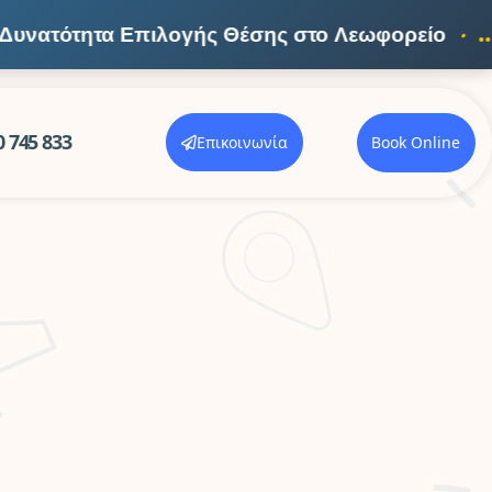
υνατότητα Επιλογής Θέσης στο Λεωφορείο
...
•
0 745 833
Επικοινωνία
Book Online