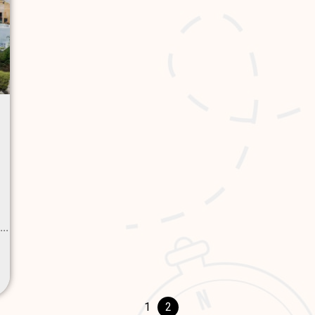
..
1
2