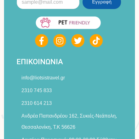
Εγγραφή
F
I
T
a
n
w
c
s
i
e
t
t
ΕΠΙΚΟΙΝΩΝΙΑ
b
a
t
o
g
e
info@liotsistravel.gr
o
r
r
k
a
2310 745 833
-
m
2310 614 213
f
Ανδρέα Παπανδρέου 162, Συκιές-Νεάπολη,
Θεσσαλονίκη, Τ.Κ 56626