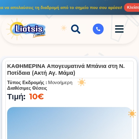
Μετάβαση
ια να απολαύσεις τη διαδρομή από το σημείο που σου αρέσει!
Κλείσε 
στο
περιεχόμενο
ΚΑΘΗΜΕΡΙΝΑ Απογευματινά Μπάνια στη Ν.
Ποτίδαια (Ακτή Αγ. Μάμα)
Τύπος Εκδρομής :
Μονοήμερη
Διαθέσιμες Θέσεις
Τιμή:
10€