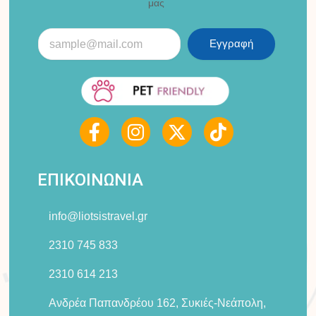
μας
Εγγραφή
F
I
X
T
a
n
-
i
c
s
t
k
e
t
w
t
ΕΠΙΚΟΙΝΩΝΙΑ
b
a
i
o
o
g
t
k
info@liotsistravel.gr
o
r
t
k
a
e
2310 745 833
-
m
r
2310 614 213
f
Ανδρέα Παπανδρέου 162, Συκιές-Νεάπολη,