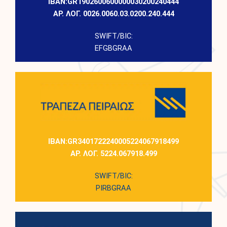
IBAN:GR1902600600000030200240444
ΑΡ. ΛΟΓ. 0026.0060.03.0200.240.444
SWIFT/BIC:
EFGBGRAA
IBAN:GR3401722240005224067918499
ΑΡ. ΛΟΓ. 5224.067918.499
SWIFT/BIC:
PIRBGRAA