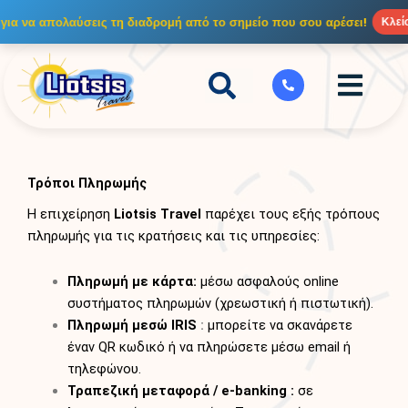
Μετάβαση
για να απολαύσεις τη διαδρομή από το σημείο που σου αρέσει!
Κλείσ
στο
περιεχόμενο
Τρόποι Πληρωμής
Η επιχείρηση
Liotsis Travel
παρέχει τους εξής τρόπους
πληρωμής για τις κρατήσεις και τις υπηρεσίες:
Πληρωμή με κάρτα:
μέσω ασφαλούς online
συστήματος πληρωμών (χρεωστική ή πιστωτική).
Πληρωμή μεσώ IRIS
:
μπορείτε να σκανάρετε
έναν QR κωδικό ή να πληρώσετε μέσω email ή
τηλεφώνου.
Τραπεζική μεταφορά / e-banking :
σε