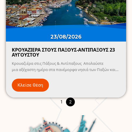
23/08/2026
ΚΡΟΥΑΖΙΕΡΑ ΣΤΟΥΣ ΠΑΞΟΥΣ-ΑΝΤΙΠΑΞΟΥΣ 23
ΑΥΓΟΥΣΤΟΥ
Κρουαζιέρα στις Πάξους & Αντίπαξους Απολαύστε
μια αξέχαστη ημέρα στα πανέμορφα νησιά των Παξών και...
Κλείσε Θέση
1
2