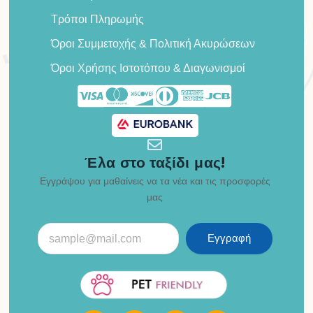
Τρόποι Πληρωμής
Όροι Συμμετοχής & Πολιτική Ακυρώσεων
Όροι Χρήσης Ιστοτόπου & Διαγωνισμοί
Έλα στο ταξίδι μας!
Εγγράψου για μαθαίνεις να τα νέα και τις προσφορές
μας
Εγγραφή
F
I
X
T