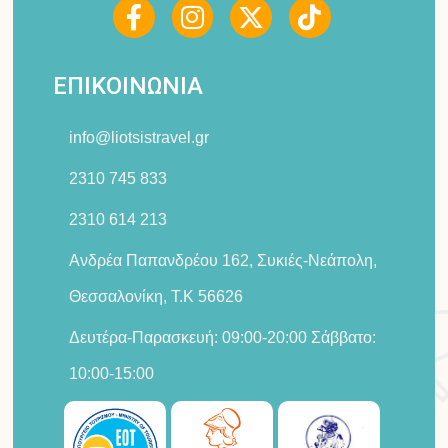
a
n
-
i
c
s
t
k
e
t
w
t
ΕΠΙΚΟΙΝΩΝΙΑ
b
a
i
o
o
g
t
k
info@liotsistravel.gr
o
r
t
k
a
e
2310 745 833
-
m
r
2310 614 213
f
Ανδρέα Παπανδρέου 162, Συκιές-Νεάπολη,
Θεσσαλονίκη, Τ.Κ 56626
Δευτέρα-Παρασκευή: 09:00-20:00 Σάββατο:
10:00-15:00