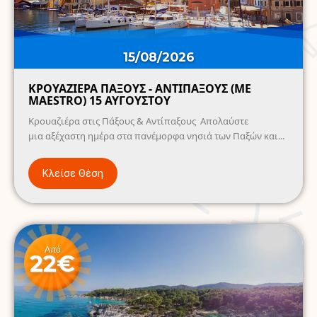
15/08/2026
ΚΡΟΥΑΖΙΕΡΑ ΠΑΞΟΥΣ - ΑΝΤΙΠΑΞΟΥΣ (ΜΕ
MAESTRO) 15 ΑΥΓΟΥΣΤΟΥ
Κρουαζιέρα στις Πάξους & Αντίπαξους Απολαύστε
μια αξέχαστη ημέρα στα πανέμορφα νησιά των Παξών και...
Κλείσε Θέση
Από
22€