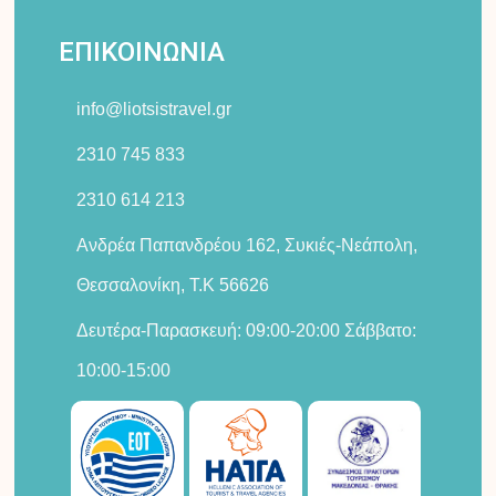
c
s
t
k
e
t
w
t
ΕΠΙΚΟΙΝΩΝΙΑ
b
a
i
o
o
g
t
k
info@liotsistravel.gr
o
r
t
k
a
e
2310 745 833
-
m
r
2310 614 213
f
Ανδρέα Παπανδρέου 162, Συκιές-Νεάπολη,
Θεσσαλονίκη, Τ.Κ 56626
Δευτέρα-Παρασκευή: 09:00-20:00 Σάββατο:
10:00-15:00