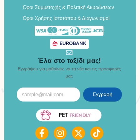
Όροι Συμμετοχής & Πολιτική Ακυρώσεων
Όροι Χρήσης Ιστοτόπου & Διαγωνισμοί
Έλα στο ταξίδι μας!
Εγγράψου για μαθαίνεις να τα νέα και τις προσφορές
μας
Εγγραφή
F
I
X
T
a
n
-
i