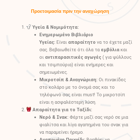
Προετοιμασία πριν την αναχώρηση
Υγεία & Νομιμότητα:
Ενημερωμένο Βιβλιάριο
Υγείας:
Είναι
απαραίτητο
να το έχετε μαζί
σας. Βεβαιωθείτε ότι όλα τα
εμβόλια
και
οι
αντιπαρασιτικές αγωγές
( για ψύλλους
και τσιμπούρια) είναι ενήμερες και
σημειωμένες.
Μικροτσίπ & Αναγνώριση:
Οι πινακίδες
στο κολάρο με το όνομά σας και το
τηλέφωνό σας είναι must! Το μικροτσίπ
είναι η ασφαλέστερη λύση.
Απαραίτητα για το Ταξίδι:
Νερό & Σνακ:
Φέρτε μαζί σας νερό σε μια
φιαλίτσα και λίγα αγαπημένα του σνακ για
να παραμείνει ήρεμο.
Αγαπημένο Παιχνίδι:
Βοηθάει να